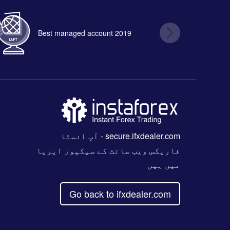
Best managed account 2019
B
secure.ifxdealer.com
- آپ انسٹا
فاریکس ویب سائٹ کے سیکیور ایریا
میں ہیں
Go back to ifxdealer.com