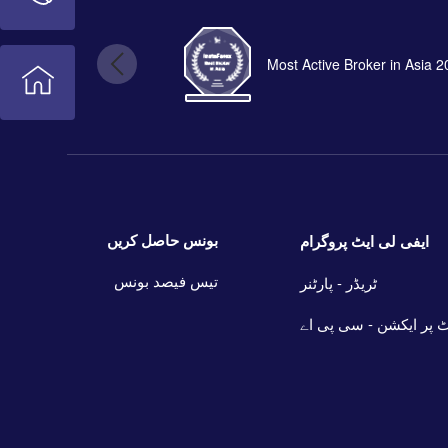
Most Active Broker in Asia 
بونس حاصل کریں
ایفی لی ایٹ پروگرام
تیس فیصد بونس
ٹریڈر - پارٹنر
 پر ایکشن - سی پی اے